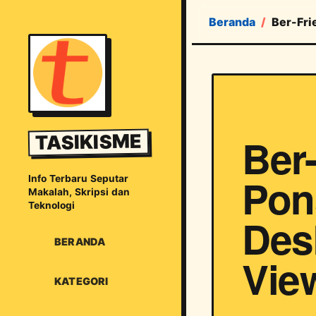
Beranda
Ber-Fri
Ber-
TASIKISME
Pon
Info Terbaru Seputar
Makalah, Skripsi dan
Teknologi
Des
BERANDA
Vie
KATEGORI