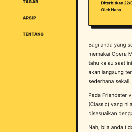
TAGAR
Diterbitkan
22/
Oleh
Nana
ARSIP
TENTANG
Bagi anda yang s
memakai Opera M 
tahu kalau saat i
akan langsung ter
sederhana sekali.
Pada Friendster ve
(Classic) yang hi
disesuaikan denga
Nah, bila anda ti