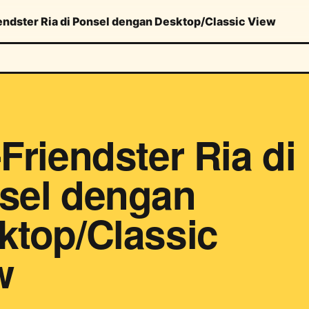
endster Ria di Ponsel dengan Desktop/Classic View
Friendster Ria di
sel dengan
ktop/Classic
w