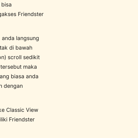
 bisa
gakses Friendster
n anda langsung
etak di bawah
) scroll sedikit
 tersebut maka
yang biasa anda
n dengan
ke Classic View
iki Friendster