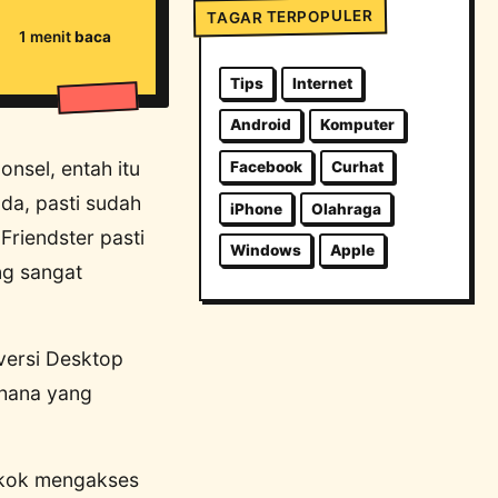
TAGAR TERPOPULER
1 menit
baca
Tips
Internet
Android
Komputer
nsel, entah itu
Facebook
Curhat
a, pasti sudah
iPhone
Olahraga
Friendster pasti
Windows
Apple
ng sangat
 versi Desktop
rhana yang
a kok mengakses