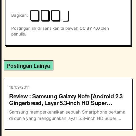
Bagikan
Postingan ini dilisensikan di bawah
CC BY 4.0
oleh
penulis.
Postingan Lainya
18/09/2011
Review : Samsung Galaxy Note [Android 2.3
Gingerbread, Layar 5.3-inch HD Super
AMOLED]
Samsung memperkenalkan sebuah Smartphone pertama 
di dunia yang menggunakan layar 5.3-inch HD Super 
AMOLED yakni Samsung Galaxy Note. Yups, 5.3-inch 
sangat besar untuk ukuran sebuah ponsel pinter at...