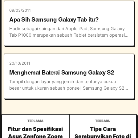
09/03/2011
Apa Sih Samsung Galaxy Tab itu?
Hadir sebagai saingan dari Apple iPad, Samsung Galaxy 
Tab P1000 merupakan sebuah Tablet bersistem operasi 
Android 2.2 Froyo, sebuah sistem operasi yang 
dikembangkan oleh Google. Dari segi fitur Sam...
20/10/2011
Menghemat Baterai Samsung Galaxy S2
Tampil dengan layar yang jernih dan tentunya cukup 
besar untuk ukuran sebuah ponsel, Samsung Galaxy S2 
memang sangat enak untuk dipakai browsing, sms-an 
dan tentunya main game. Namun satu masalah y...
Fitur dan Spesifikasi
Tips Cara
Asus Zenfone Zoom
Sembunyikan Foto di