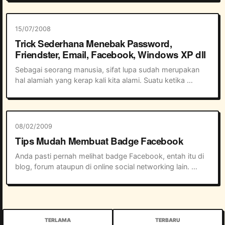
widget yang cukup menarik, anda bisa mengakses 
Facebo...
15/07/2008
Trick Sederhana Menebak Password,
Friendster, Email, Facebook, Windows XP dll
Sebagai seorang manusia, sifat lupa sudah merupakan 
hal alamiah yang kerap kali kita alami. Suatu ketika 
dengan maksud agar orang lain tidak bisa Login pada 
Friendster kita, kemudian kita mempergun...
08/02/2009
Tips Mudah Membuat Badge Facebook
Anda pasti pernah melihat badge Facebook, entah itu di 
blog, forum ataupun di online social networking lain. 
Dengan adanya Badge Facebookini, anda bisa 
mempromosikan profile anda di Facebook karena...