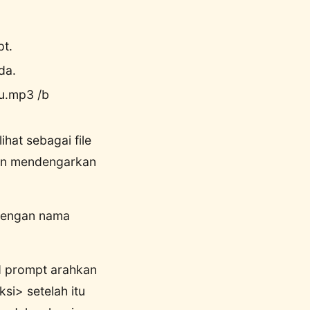
t.
da.
gu.mp3 /b
hat sebagai file
kan mendengarkan
 dengan nama
d prompt arahkan
si> setelah itu