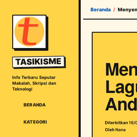
Beranda
Menyemb
Men
TASIKISME
Lagu
Info Terbaru Seputar
Makalah, Skripsi dan
Teknologi
And
BERANDA
KATEGORI
Diterbitkan
16/
Oleh
Nana