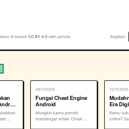
ensikan di bawah
CC BY 4.0
oleh penulis.
Bagikan
a
29/11/2015
12/11/2015
hkan
Fungsi Cheat Engine
Mudahny
Android
Android
Era Dig
VCN BN
ebabkan 
Mungkin kamu pernah 
Kamu suka
let 
mendengar istilah Cheat 
online? Sa
mbuka 
Engine saat bermain game 
membuat b