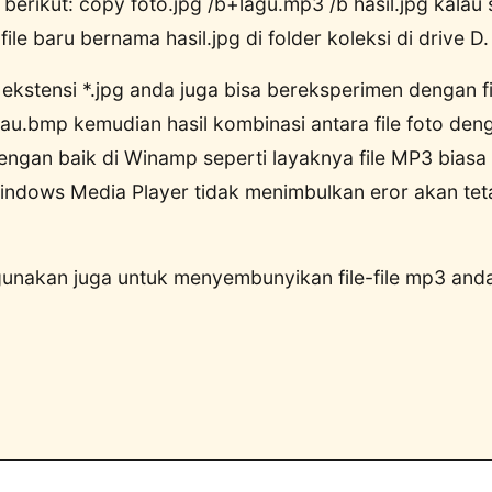
berikut: copy foto.jpg /b+lagu.mp3 /b hasil.jpg kalau 
file baru bernama hasil.jpg di folder koleksi di drive D.
 ekstensi *.jpg anda juga bisa bereksperimen dengan fil
atau.bmp kemudian hasil kombinasi antara file foto den
engan baik di Winamp seperti layaknya file MP3 biasa
Windows Media Player tidak menimbulkan eror akan tet
 gunakan juga untuk menyembunyikan file-file mp3 and