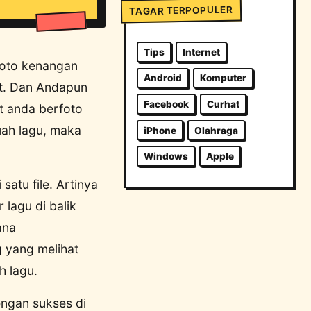
TAGAR TERPOPULER
Tips
Internet
 foto kenangan
Android
Komputer
at. Dan Andapun
Facebook
Curhat
t anda berfoto
uah lagu, maka
iPhone
Olahraga
Windows
Apple
atu file. Artinya
 lagu di balik
ana
g yang melihat
h lagu.
engan sukses di