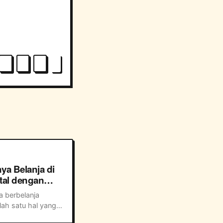
a Belanja di
ital dengan
I
 berbelanja 
lah satu hal yang 
elanja online 