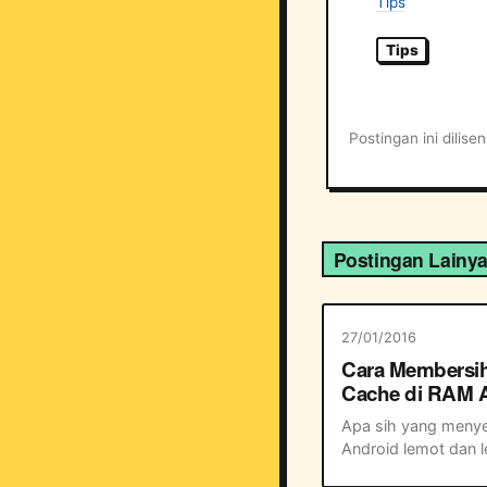
Tips
Tips
Postingan ini dilis
Postingan Lainy
27/01/2016
Cara Membersi
Cache di RAM 
Marshmallow
Apa sih yang meny
Android lemot dan le
sehingga susah me