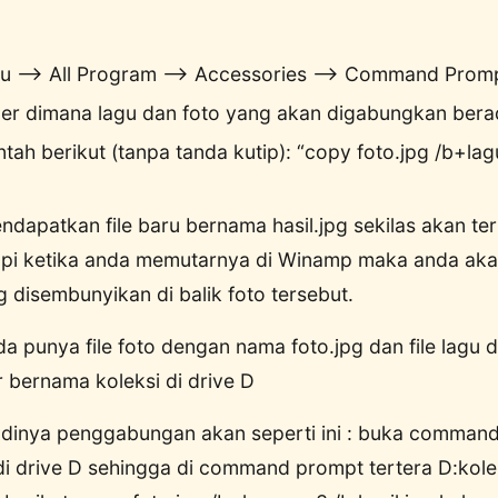
enu –> All Program –> Accessories –> Command Promp
er dimana lagu dan foto yang akan digabungkan bera
tah berikut (tanpa tanda kutip): “copy foto.jpg /b+la
apatkan file baru bernama hasil.jpg sekilas akan terli
tapi ketika anda memutarnya di Winamp maka anda a
 disembunyikan di balik foto tersebut.
da punya file foto dengan nama foto.jpg dan file lagu
r bernama koleksi di drive D
adinya penggabungan akan seperti ini : buka comman
 di drive D sehingga di command prompt tertera D:kolek