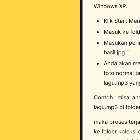
Windows XP.
Klik Start M
Masuk ke fold
Masukan perin
hasil.jpg ”
Anda akan mend
foto normal 
lagu.mp3 yang
Contoh : misal an
lagu.mp3 di folde
maka proses terj
ke folder koleksi