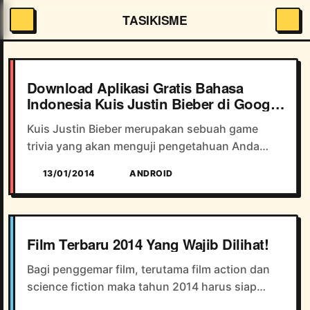
TASIKISME
Download Aplikasi Gratis Bahasa
Indonesia Kuis Justin Bieber di Google
Play Store
Kuis Justin Bieber merupakan sebuah game
trivia yang akan menguji pengetahuan Anda
tentang Justin Bieber, disajikan dalam bahasa
13/01/2014
ANDROID
Indonesia sehingga sangat memudahkan kita
untuk menjawab semua perta...
Film Terbaru 2014 Yang Wajib Dilihat!
Bagi penggemar film, terutama film action dan
science fiction maka tahun 2014 harus siap
dengan sederet film-film terbaru yang siap