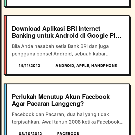
memberikan berbagai bonus menarik hanya
untuk sekedar menarik pe...
Download Aplikasi BRI Internet
Banking untuk Android di Google Play
Store
Bila Anda nasabah setia Bank BRI dan juga
pengguna ponsel Android, sebuah kabar
gembira karena telah hadir sebuah aplikasi
14/11/2012
ANDROID, APPLE, HANDPHONE
Internet Banking BRI Terbaru dengan menu dan
tampilan yang lebih bagus, le...
Perlukah Menutup Akun Facebook
Agar Pacaran Langgeng?
Facebook dan Pacaran, dua hal yang tidak
terpisahkan. Awal tahun 2008 ketika Facebook
belum booming seperti sekarang ini, mungkin
08/10/2012
FACEBOOK