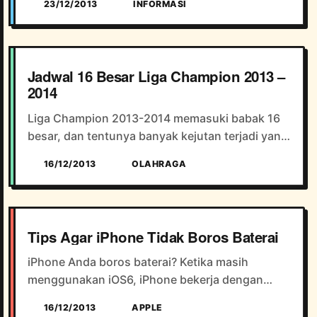
23/12/2013
INFORMASI
membuat Anda terkagum-kagum dengan visual
effect maupun action ya...
Jadwal 16 Besar Liga Champion 2013 –
2014
Liga Champion 2013-2014 memasuki babak 16
besar, dan tentunya banyak kejutan terjadi yang
siap menyajikan laga menarik dan pantas untuk
16/12/2013
OLAHRAGA
ditonton. Arsenal yang kini sedang berada di
posisi 1 Liga I...
Tips Agar iPhone Tidak Boros Baterai
iPhone Anda boros baterai? Ketika masih
menggunakan iOS6, iPhone bekerja dengan
normal tapi setelah iPhone di update ke iOS7
16/12/2013
APPLE
masalah seringkali muncul, yakni baterai jadi