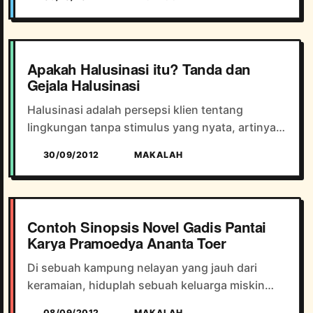
saja jejaring yang satu ini tidak akan terlalu
berpengaruh terhadap...
Apakah Halusinasi itu? Tanda dan
Gejala Halusinasi
Halusinasi adalah persepsi klien tentang
lingkungan tanpa stimulus yang nyata, artinya
klien menginterprestasikan sesuatu yang nyata
30/09/2012
MAKALAH
tanpa stimulus/rangsangan dari luar (eksternal)
klien dengan dia...
Contoh Sinopsis Novel Gadis Pantai
Karya Pramoedya Ananta Toer
Di sebuah kampung nelayan yang jauh dari
keramaian, hiduplah sebuah keluarga miskin
yang kehidupannya menggantungkan dari laut.
08/09/2012
MAKALAH