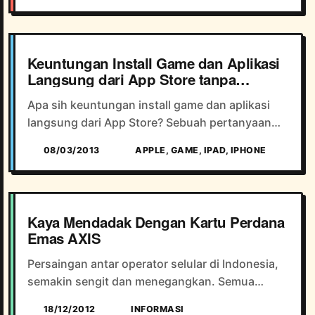
boros dan tentunya iPhone ...
Keuntungan Install Game dan Aplikasi
Langsung dari App Store tanpa
Jailbreak
Apa sih keuntungan install game dan aplikasi
langsung dari App Store? Sebuah pertanyaan
sederhana namun terkadang sangat sulit untuk
08/03/2013
APPLE, GAME, IPAD, IPHONE
dijawab, terutama bagi Anda pengguna iPhone,
iPod ataupun iPad. ...
Kaya Mendadak Dengan Kartu Perdana
Emas AXIS
Persaingan antar operator selular di Indonesia,
semakin sengit dan menegangkan. Semua
operator berlomba memberikan tarif murah atau
18/12/2012
INFORMASI