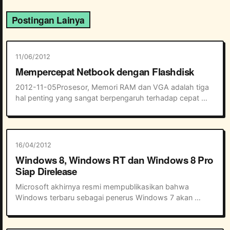
Postingan Lainya
11/06/2012
Mempercepat Netbook dengan Flashdisk
2012-11-05Prosesor, Memori RAM dan VGA adalah tiga 
hal penting yang sangat berpengaruh terhadap cepat 
tidak sebuah netbook atau laptop. Meski memiliki 
prosesor high end, namun memori RAM dan VRAM k...
16/04/2012
Windows 8, Windows RT dan Windows 8 Pro
Siap Direlease
Microsoft akhirnya resmi mempublikasikan bahwa 
Windows terbaru sebagai penerus Windows 7 akan 
tersedia dalam tiga varian yakni Windows 8, Windows RT 
dan Windows 8 Pro. Seperti kita ketahui Windows ...