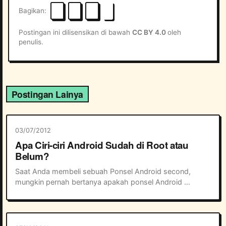
Bagikan
Postingan ini dilisensikan di bawah
CC BY 4.0
oleh
penulis.
Postingan Lainya
03/07/2012
Apa Ciri-ciri Android Sudah di Root atau
Belum?
Saat Anda membeli sebuah Ponsel Android second, 
mungkin pernah bertanya apakah ponsel Android 
tersebut sudah di root atau belum? Bagaimana 
mengetahui atau mengecek sebuah hp Android yang 
sudah diro...