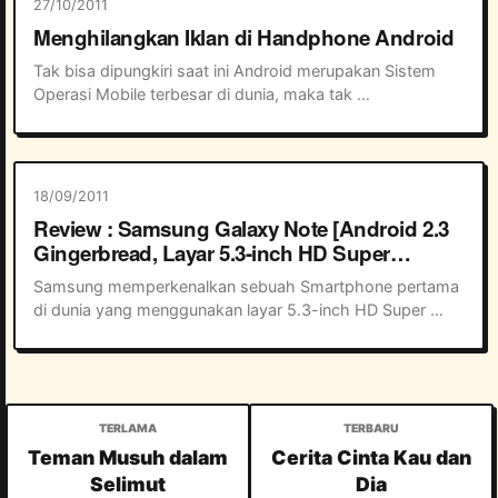
27/10/2011
Menghilangkan Iklan di Handphone Android
Tak bisa dipungkiri saat ini Android merupakan Sistem 
Operasi Mobile terbesar di dunia, maka tak 
mengherankan bila banyak game dan aplikasi baru untuk 
Android bermunculan hampir setiap hari. Dan as...
18/09/2011
Review : Samsung Galaxy Note [Android 2.3
Gingerbread, Layar 5.3-inch HD Super
AMOLED]
Samsung memperkenalkan sebuah Smartphone pertama 
di dunia yang menggunakan layar 5.3-inch HD Super 
AMOLED yakni Samsung Galaxy Note. Yups, 5.3-inch 
sangat besar untuk ukuran sebuah ponsel pinter at...
Teman Musuh dalam
Cerita Cinta Kau dan
Selimut
Dia