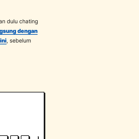
an dulu chating
ngsung dengan
ini
, sebelum