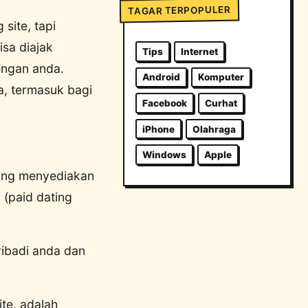
TAGAR TERPOPULER
site, tapi
sa diajak
Tips
Internet
engan anda.
Android
Komputer
a, termasuk bagi
Facebook
Curhat
iPhone
Olahraga
Windows
Apple
yang menyediakan
 (paid dating
ribadi anda dan
ite, adalah