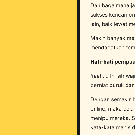
Dan bagaimana jal
sukses kencan o
lain, baik lewat 
Makin banyak mem
mendapatkan tema
Hati-hati penipu
Yaah…. Ini sih wa
berniat buruk dan
Dengan semakin b
online, maka cela
menipu mereka. S
kata-kata manis 