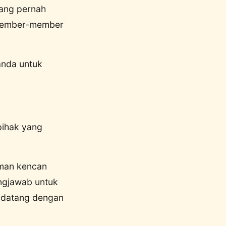
yang pernah
 member-member
anda untuk
-pihak yang
eman kencan
ungjawab untuk
a datang dengan