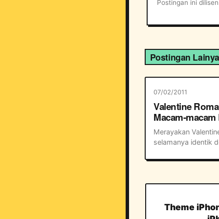
Postingan ini dilis
Postingan Lainy
07/02/2011
Valentine Roma
Macam-macam 
untuk Merayak
Merayakan Valentine
Valentine Day
selamanya identik d
memberikan hadiah 
mahal yang akan me
isi kantong. Meraya
Valentine berdua bis
romantis, tentunya j
bisa tampil sempur..
Theme iPhon
iP