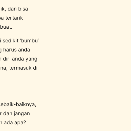
ik, dan bisa
a tertarik
buat.
i sedikit ‘bumbu’
ng harus anda
n diri anda yang
na, termasuk di
sebaik-baiknya,
r dan jangan
an ada apa?