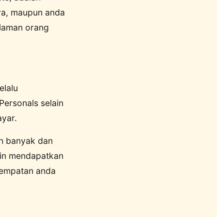
ya, maupun anda
alaman orang
elalu
Personals selain
yar.
ih banyak dan
gin mendapatkan
esempatan anda