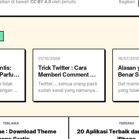
ensikan di bawah
CC BY 4.0
oleh penulis.
Bagikan
a
01/10/2009
16/07/201
ntis:
Trick Twitter : Cara
Alasan 
Parfum
Memberi Comment di
Benar S
an
Twitter
Memutu
 tidak 
Twitter…. semua orang pasti 
Get marrie
Menika
engan 
sudah kenal yang namanya 
yang tidak 
yang 
twitter, bahkan mungkin ada 
mengabadi
nguras 
yang sudah sejak lama 
cintanya k
kan 
mempergunakannya yang 
pernikahan
a lebih 
tentunya sudah mempunyai 
kasmaran
ika Anda 
follower yang banyak 
tentunya 
.
maupun following yang tida...
paling tin
e : Download Theme
20 Aplikasi Terbaik da
menikah da
hone Gratis
iPhone