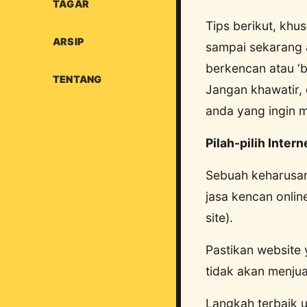
TAGAR
Tips berikut, khu
ARSIP
sampai sekarang 
berkencan atau ‘
TENTANG
Jangan khawatir, 
anda yang ingin m
Pilah-pilih Intern
Sebuah keharusan
jasa kencan onlin
site).
Pastikan website 
tidak akan menjual
Langkah terbaik u