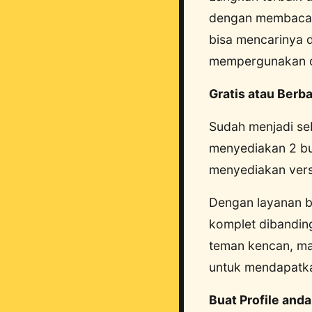
dengan membaca t
bisa mencarinya 
mempergunakan onl
Gratis atau Berb
Sudah menjadi seb
menyediakan 2 bua
menyediakan vers
Dengan layanan be
komplet dibandin
teman kencan, ma
untuk mendapatka
Buat Profile and