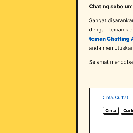
Chating sebelum
Sangat disarankan
dengan teman ken
teman Chatting A
anda memutuskan 
Selamat mencoba,
Cinta
,
Curhat
Cinta
Curh