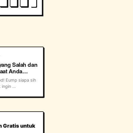
0
yang Salah dan
aat Anda
skan untuk
d! Eump siapa sih 
h
ingin 
kan kisah 
e jenjang 
. Kalau Anda lagi 
 sama seseorang 
khayalan yang 
ggi adalah bisa 
n Gratis untuk
n ...