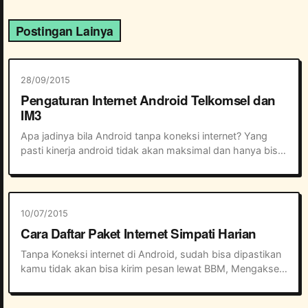
Postingan Lainya
28/09/2015
Pengaturan Internet Android Telkomsel dan
IM3
Apa jadinya bila Android tanpa koneksi internet? Yang 
pasti kinerja android tidak akan maksimal dan hanya bisa 
dipakai nelpon dan sms saja. Koneksi Internet sangat 
dibutuhkan oleh Android karena be...
10/07/2015
Cara Daftar Paket Internet Simpati Harian
Tanpa Koneksi internet di Android, sudah bisa dipastikan 
kamu tidak akan bisa kirim pesan lewat BBM, Mengakses 
medsos dan cek email yang masuk. Memilih paket 
internet murah untuk Android bukan lagi...