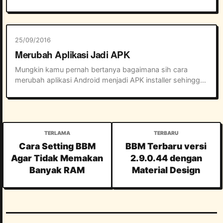
pending, tampilan yang sederhana sehingga 
memudahkan pengguna pemula untuk menggunakan 
Whats...
25/09/2016
Merubah Aplikasi Jadi APK
Mungkin kamu pernah bertanya bagaimana sih cara 
merubah aplikasi Android menjadi APK installer sehingga 
nantinya aplikasi atau game tersebut bisa di install ke 
handphone Android lain tanpa harus do...
Cara Setting BBM
BBM Terbaru versi
Agar Tidak Memakan
2.9.0.44 dengan
Banyak RAM
Material Design