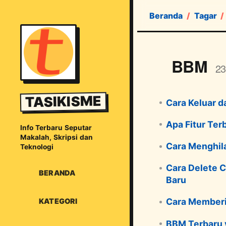
Beranda
Tagar
BBM
23
TASIKISME
Cara Keluar d
Apa Fitur Ter
Info Terbaru Seputar
Makalah, Skripsi dan
Cara Menghil
Teknologi
Cara Delete C
BERANDA
Baru
Cara Memberi
KATEGORI
BBM Terbaru v