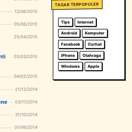
TAGAR TERPOPULER
12/06/2015
Tips
Internet
05/06/2015
Android
Komputer
25/04/2015
Facebook
Curhat
iPhone
Olahraga
nti
02/03/2015
Windows
Apple
04/02/2015
21/12/2014
one
03/11/2014
31/10/2014
01/06/2014