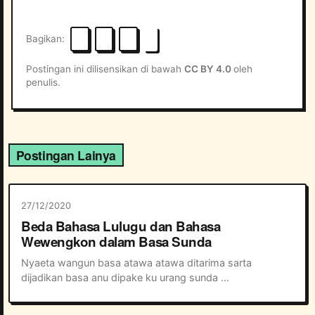
Bagikan
Postingan ini dilisensikan di bawah
CC BY 4.0
oleh
penulis.
Postingan Lainya
27/12/2020
Beda Bahasa Lulugu dan Bahasa
Wewengkon dalam Basa Sunda
Nyaeta wangun basa atawa atawa ditarima sarta 
dijadikan basa anu dipake ku urang sunda 
sagemblengna.  Conto : basa wewengkon jeung lulugu.  
[table id=1 /]