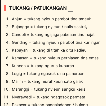
TUKANG / PATUKANGAN
Anjun = tukang nyieun parabot tina taneuh
Bujangga = tukang nyieun / nulis sastra\
Candoli = tukang ngajaga pabeaan tinu hajat
Gending = tukang nyieun parabot tina kuningan
Kabayan = tukang di titah ka ditu kadieu
Kamasan = tukang nyieun perhiasan tina emas
Kuncen = tukang ngurus kuburan
Legig = tukang ngasruk dina pamoroan
Malim = tukang muruhkeun sato galak
Maranggi = tukang nyieun sangku keris
Nyarawedi = tukang ngagosok permata
Pakacar = tukang pangaladenan / bujang