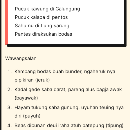
Pucuk kawung di Galungung
Pucuk kalapa di pentos
Sahu nu di tiung sarung
Pantes diraksukan bodas
Wawangsalan
Kembang bodas buah bunder, ngaheruk nya
pipikiran (jeruk)
Kadal gede saba darat, pareng alus bagja awak
(bayawak)
Hayam tukung saba gunung, uyuhan teuing nya
diri (puyuh)
Beas dibunan deui iraha atuh patepung (tipung)