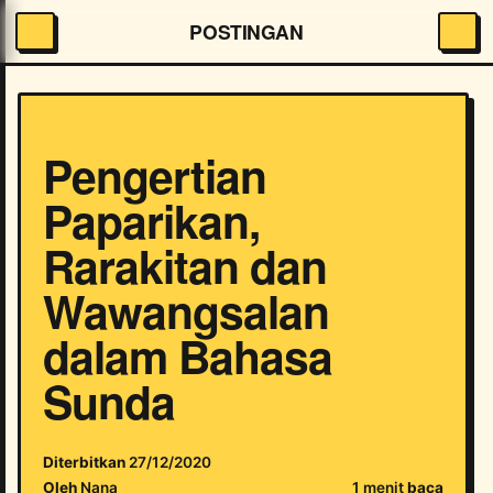
POSTINGAN
Pengertian
Paparikan,
Rarakitan dan
Wawangsalan
dalam Bahasa
Sunda
Diterbitkan
27/12/2020
Oleh
Nana
1 menit
baca